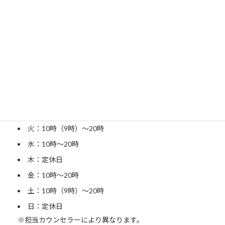
〒215-0011
神奈川県川崎市麻生区百合丘1-18-15 百合サロン201
小田急線 百合ヶ丘駅南口より
徒歩3分
開室日
月：15時〜20時
火：10時（9時）〜20時
水：10時〜20時
木：定休日
金：10時〜20時
土：10時（9時）〜20時
日：定休日
※担当カウンセラーにより異なります。